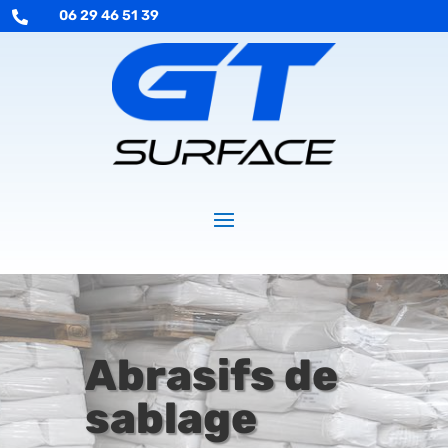
06 29 46 51 39

Abrasifs de
sablage